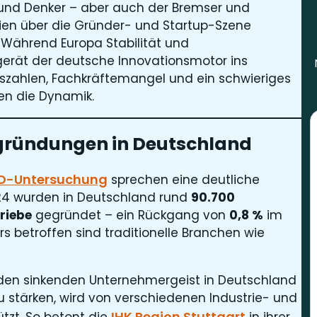
 und Denker – aber auch der Bremser und
dien über die Gründer- und Startup-Szene
: Während Europa Stabilität und
erät der deutsche Innovationsmotor ins
szahlen, Fachkräftemangel und ein schwieriges
en die Dynamik.
nzgründungen in Deutschland
FO-Untersuchung
sprechen eine deutliche
024 wurden in Deutschland rund
90.700
riebe
gegründet – ein Rückgang von
0,8 %
im
rs betroffen sind traditionelle Branchen wie
den sinkenden Unternehmergeist in Deutschland
u stärken, wird von verschiedenen Industrie- und
IHK Region Stuttgart
tzt. So betont die
in ihrer