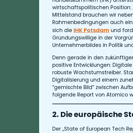
wirtschaftspolitischen Position
Mittelstand brauchen wir neben
Rahmenbedingungen auch eine K
IHK Potsdam
sich die
und forde
Gründungswillige in der Vorgr
Unternehmerbildes in Politik und
Denn gerade in den zukünftige
positive Entwicklungen: Digitale
robuste Wachstumstreiber. Star
Digitalisierung und einem zun
“gemischte Bild” zwischen Aufb
folgende Report von Atomico w
2. Die europäische S
Der „State of European Tech Re