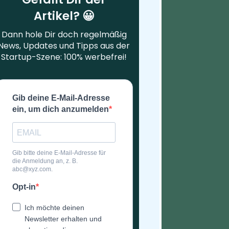
Artikel? 😀
Dann hole Dir doch regelmäßig
News, Updates und Tipps aus der
Startup-Szene: 100% werbefrei!
Gib deine E-Mail-Adresse
ein, um dich anzumelden
Gib bitte deine E-Mail-Adresse für
die Anmeldung an, z. B.
abc@xyz.com.
Opt-in
Ich möchte deinen
Newsletter erhalten und