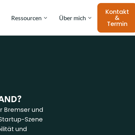
Kontakt
&
Ressourcen
Über mich
Termin
LAND?
er Bremser und
 Startup-Szene
lität und