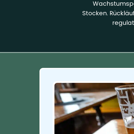
Wachstumspot
Stocken. Rückläu
regula