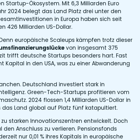
n Startup-Ökosystem. Mit 6,3 Milliarden Euro
r 2024 belegt das Land Platz drei unter den
esamtinvestitionen in Europa haben sich seit
n 426 Milliarden US-Dollar​.
n. Denn europäische Scaleups kämpfen trotz dieser
msfinanzierungslücke
von insgesamt 375
izit trifft deutsche Startups besonders hart. Fast
t Kapital in den USA, was zu einer Abwanderung
ranchen. Deutschland investiert stark in
Intelligenz. Green-Tech-Startups profitieren vom
aschutz. 2024 flossen 1,4 Milliarden US-Dollar in
s Land global auf Platz fünf katapultiert​.
zu starken Innovationszentren entwickelt. Doch
l den Anschluss zu verlieren. Pensionsfonds
derzeit nur 0,01 % ihres Kapitals in europäische