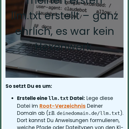
meinen ersten
llm.txt erstellt – ganz
ehrlich, es war kein
Hexenwerk.
So setzt Du es um:
Erstelle eine
Datei:
Lege diese
llm.txt
Root-Verzeichnis
Datei im
Deiner
Domain ab (z.B.
).
deinedomain.de/llm.txt
Dort kannst Du Anweisungen formulieren,
welche Pfade oder Dateitypen von den KI-