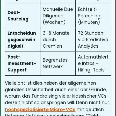
Manuelle Due
Echtzeit-
Deal-
Diligence
Screening
Sourcing
(Wochen)
(Minuten)
Entscheidun
3–6 Monate
72 Stunden
gsgeschwin
durch
via Predictive
digkeit
Gremien
Analytics
Post-
Automatisiert
Begrenztes
Investment-
e Intros +
Netzwerk
Support
Hiring-Tools
Vielleicht ist dies neben der allgemeinen
globalen Unsicherheit auch einer der Gründe,
warum das Fundraising vieler klassischer VCs
derzeit nicht so anspringen will. Denn nicht nur
hochspezialisierte Micro-VCs
mit deutlich
tieferem Netzwerk und schnellerem “Gold-