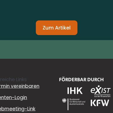
Zum Artikel
freiche Links
FÖRDERBAR DURCH
rmin vereinbaren
ienten-Login
bmeeting-Link