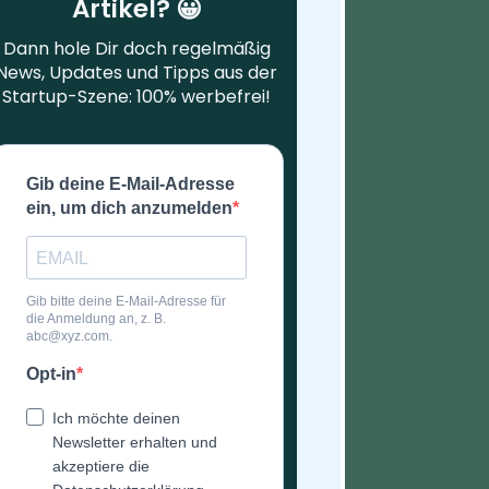
Artikel? 😀
Dann hole Dir doch regelmäßig
News, Updates und Tipps aus der
Startup-Szene: 100% werbefrei!
Gib deine E-Mail-Adresse
ein, um dich anzumelden
Gib bitte deine E-Mail-Adresse für
die Anmeldung an, z. B.
abc@xyz.com.
Opt-in
Ich möchte deinen
Newsletter erhalten und
akzeptiere die