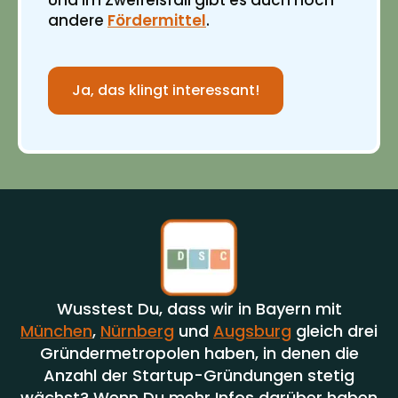
Und im Zweifelsfall gibt es auch noch
andere
Fördermittel
.
Ja, das klingt interessant!
Wusstest Du, dass wir in Bayern mit
München
,
Nürnberg
und
Augsburg
gleich drei
Gründermetropolen haben, in denen die
Anzahl der Startup-Gründungen stetig
wächst? Wenn Du mehr Infos darüber haben