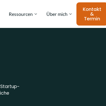
Kontakt
&
Ressourcen
Über mich
Termin
e Startup-
liche