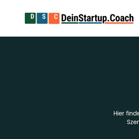
Hier find
Szen