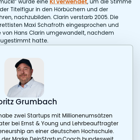
KI verwendet
umuckl” wurde eine
, um die Stimme
der Titelfigur in den Hörbüchern und der
hren, nachzubilden. Clarin verstarb 2005. Die
ettisten Maxi Schafroth eingesprochen und
me von Hans Clarin umgewandelt, nachdem
zugestimmt hatte.
ritz Grumbach
ch habe zwei Startups mit Millionenumsätzen
ater bei Ernst & Young und Lehrbeauftragter
reneurship an einer deutschen Hochschule.
r der Marke DeinStartup.Coach bundesweit