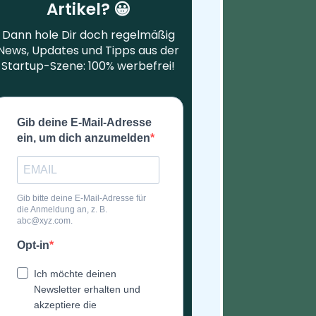
Artikel? 😀
Dann hole Dir doch regelmäßig
News, Updates und Tipps aus der
Startup-Szene: 100% werbefrei!
Gib deine E-Mail-Adresse
ein, um dich anzumelden
Gib bitte deine E-Mail-Adresse für
die Anmeldung an, z. B.
abc@xyz.com.
Opt-in
Ich möchte deinen
Newsletter erhalten und
akzeptiere die